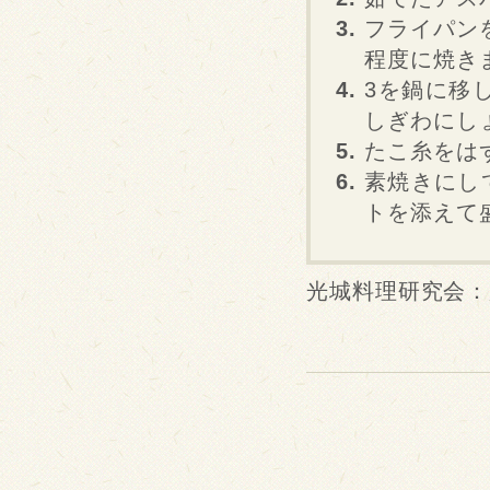
フライパン
程度に焼き
3を鍋に移
しぎわにし
たこ糸をは
素焼きにし
トを添えて
光城料理研究会：