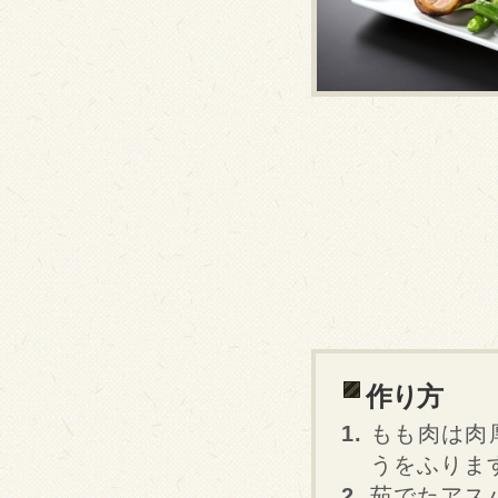
作り方
もも肉は肉
うをふりま
茹でたアス