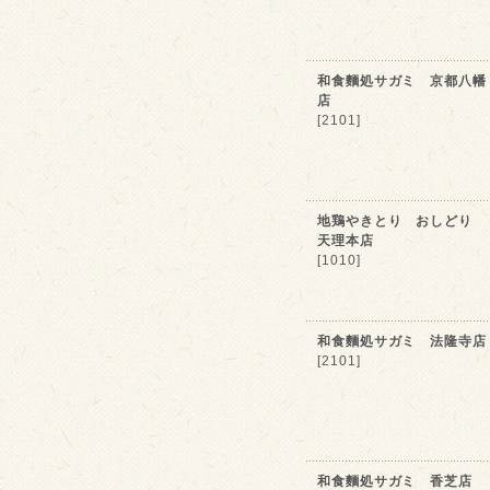
和食麵処サガミ 京都八幡
店
[2101]
地鶏やきとり おしどり
天理本店
[1010]
和食麵処サガミ 法隆寺店
[2101]
和食麵処サガミ 香芝店