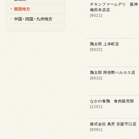
チキンファームデリ 阪神
梅田本店店
[9021]
鶏太郎 上本町店
[9032]
鶏太郎 阿倍野ハルカス店
[9032]
なかの食鶏 食肉販売部
[1201]
株式会社 鳥芳 京阪守口店
[9081]