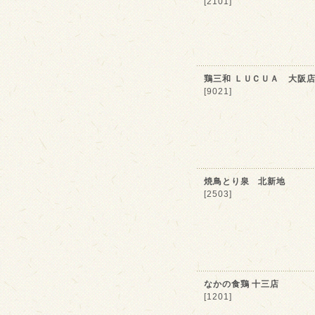
[2101]
鶏三和 ＬＵＣＵＡ 大阪
[9021]
焼鳥とり泉 北新地
[2503]
なかの食鶏 十三店
[1201]