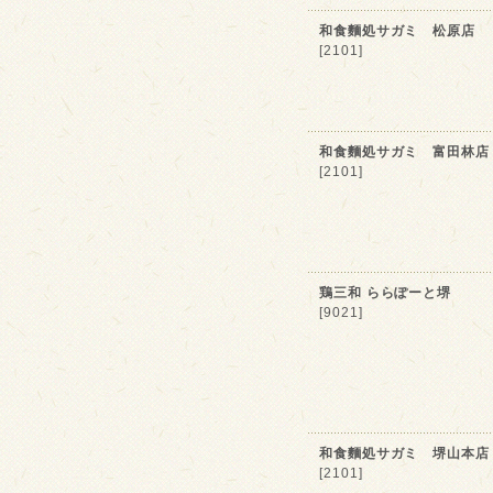
和食麵処サガミ 松原店
[2101]
和食麵処サガミ 富田林店
[2101]
鶏三和 ららぽーと堺
[9021]
和食麵処サガミ 堺山本店
[2101]