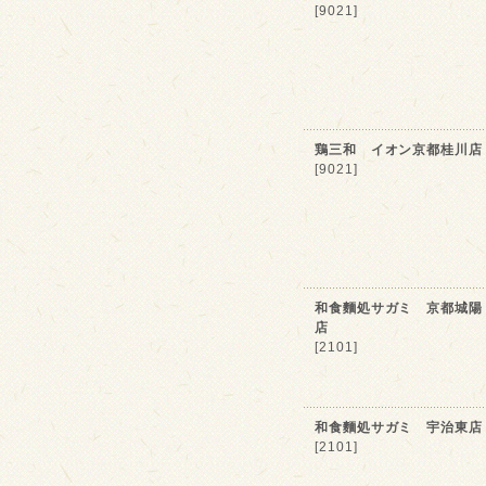
[9021]
鶏三和 イオン京都桂川店
[9021]
和食麵処サガミ 京都城陽
店
[2101]
和食麵処サガミ 宇治東店
[2101]