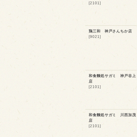
[2101]
鶏三和 神戸さんちか店
[9021]
和食麵処サガミ 神戸谷上
店
[2101]
和食麵処サガミ 川西加茂
店
[2101]