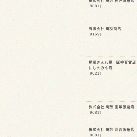
株式会社 鳥芳 神戸阪急店
[9081]
有限会社 鳥功商店
[9169]
尾張さんわ屋 阪神百貨店
にしのみや店
[9021]
株式会社 鳥芳 宝塚阪急店
[9081]
株式会社 鳥芳 川西阪急店
[9081]