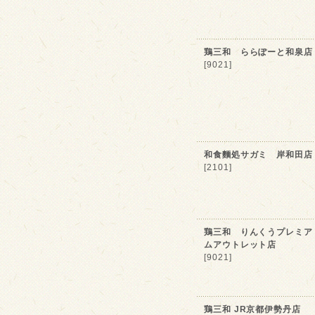
鶏三和 ららぽーと和泉店
[9021]
和食麵処サガミ 岸和田店
[2101]
鶏三和 りんくうプレミア
ムアウトレット店
[9021]
鶏三和 JR京都伊勢丹店