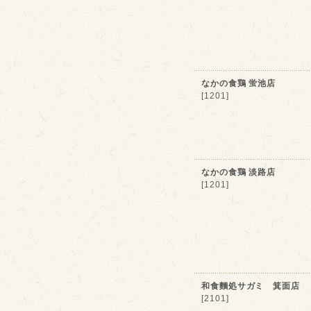
なかの食鶏 蛍池店
[1201]
なかの食鶏 淡路店
[1201]
和食麵処サガミ 箕面店
[2101]