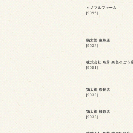
ヒノマルファーム
[9095]
鶏太郎 生駒店
[9032]
株式会社 鳥芳 奈良そごう
[9081]
鶏太郎 奈良店
[9032]
鶏太郎 橿原店
[9032]