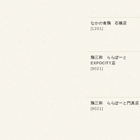
なかの食鶏 石橋店
[1201]
鶏三和 ららぽーと
EXPOCITY店
[9021]
鶏三和 ららぽーと門真店
[9021]