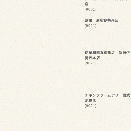
店
[9081]
鶏撰 新宿伊勢丹店
[9021]
伊藤和四五郎商店 新宿伊
勢丹本店
[9021]
チキンファームデリ 西武
池袋店
[9021]