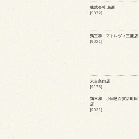
株式会社 鳥新
[9072]
鶏三和 アトレヴィ三鷹店
[9021]
末吉鳥肉店
[9176]
鶏三和 小田急百貨店町田
店
[9021]