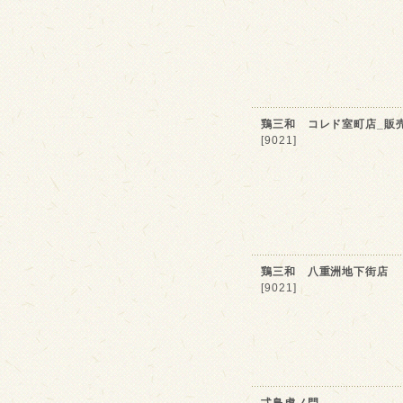
鶏三和 コレド室町店_販
[9021]
鶏三和 八重洲地下街店
[9021]