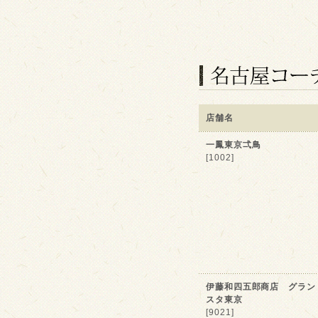
店舗名
一鳳東京弌鳥
[1002]
伊藤和四五郎商店 グラン
スタ東京
[9021]