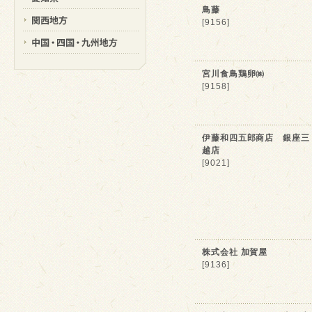
鳥藤
[9156]
宮川食鳥鶏卵㈱
[9158]
伊藤和四五郎商店 銀座三
越店
[9021]
株式会社 加賀屋
[9136]