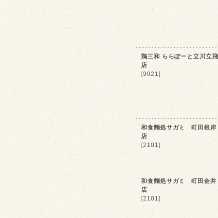
鶏三和 ららぽーと立川立
店
[9021]
和食麵処サガミ 町田根岸
店
[2101]
和食麵処サガミ 町田金井
店
[2101]