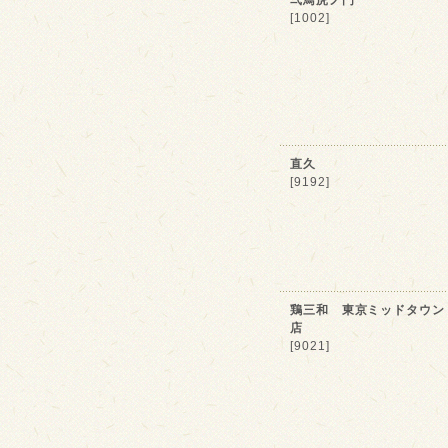
弌鳥虎ノ門
[1002]
直久
[9192]
鶏三和 東京ミッドタウン
店
[9021]