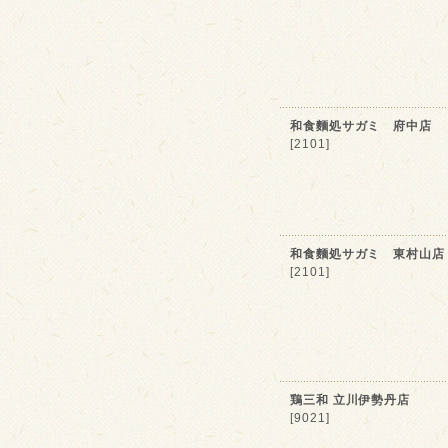
和食麵処サガミ 府中店
[2101]
和食麵処サガミ 東村山店
[2101]
鶏三和 立川伊勢丹店
[9021]