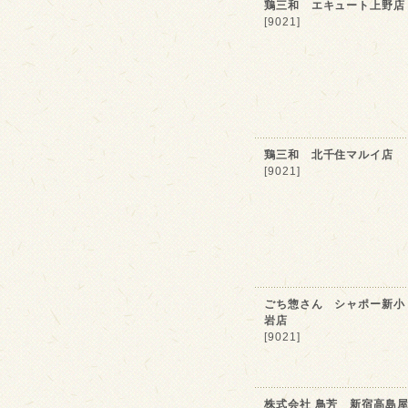
鶏三和 エキュート上野店
[9021]
鶏三和 北千住マルイ店
[9021]
ごち惣さん シャポー新小
岩店
[9021]
株式会社 鳥芳 新宿高島