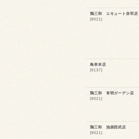
鶏三和 エキュート赤羽店
[9021]
鳥幸本店
[9137]
鶏三和 有明ガーデン店
[9021]
鶏三和 池袋西武店
[9021]